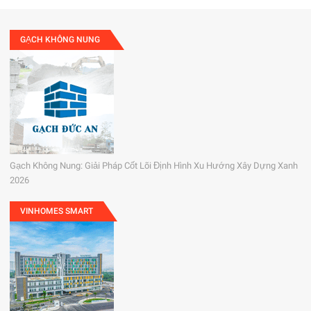
GẠCH KHÔNG NUNG
Gạch Không Nung: Giải Pháp Cốt Lõi Định Hình Xu Hướng Xây Dựng Xanh
2026
VINHOMES SMART