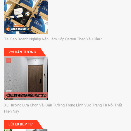
Tại Sao Doanh Nghiệp Nên Làm Hộp Carton Theo Yêu Cầu?
VẢI DÁN TƯỜNG
Xu Hướng Lựa Chọn Vải Dán Tường Trong Lĩnh Vực Trang Trí Nội Thất
Hiện Nay
LỖI E0 BẾP TỪ