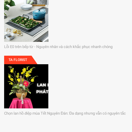
Lỗi E0 trên bếp từ - Nguyên nhân và cách khắc phục nhanh chóng
TA FLORIST
Chọn lan hồ điệp mùa Tết Nguyên Đán: Đa dạng nhưng vẫn có nguyên tắc